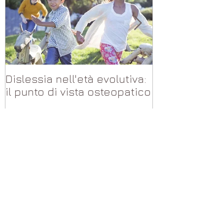
Dislessia nell'età evolutiva:
L'Osteopatia 
il punto di vista osteopatico
bambini
Recent Posts
Dislessia nell'età evolutiva: il punto
di vista osteopatico