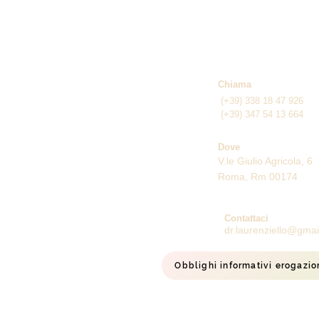
Chiama
(+39) 338 18 47 926
(+39) 347 54 13 664
Dove
V.le Giulio Agricola, 6
Roma, Rm 00174
Contattaci
dr.laurenziello@gma
Obblighi informativi erogazio