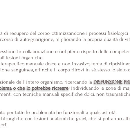
 di recupero del corpo, ottimizzandone i processi fisiologici e
rcorso di auto-guarigione, migliorando la propria qualità di vit
fessione in collaborazione e nel pieno rispetto delle compete
li lesioni organiche.
terapeutico manuale dolce e non invasivo, tenta di ripristinar
zione sanguinea, affinchè il corpo ritrovi in sè stesso lo stato
nzionale dell' intero organismo, ricercando la
DISFUNZIONE P
blema o che lo potrebbe ricreare
) individuando le zone di mag
tamenti con tecniche manuali specifiche dolci, non traumatiche
ato per tutte le problematiche funzionali a qualsiasi età.
hirurgiche con lesioni anatomiche gravi, che si potranno af
tori.