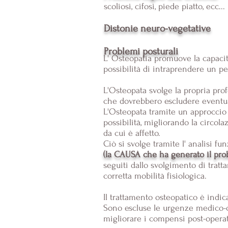
scoliosi, cifosi, piede piatto, ecc...
Distonie neuro-vegetative
Problemi posturali
L' Osteopatia promuove la capacità
possibilità di intraprendere un pe
L'Osteopata svolge la propria pro
che d
ovrebbero escludere eventua
L'Osteopata tramite un approccio 
possibilità, migliorando la circola
da cui è affetto.
Ciò si svolge tramite l' analisi fu
(
la CAUSA che ha generato il pro
seguiti dallo svolgimento di trat
corretta mobilità fisiologica.
Il trattamento osteopatico è indic
Sono escluse le urgenze medico-c
migliorare i compensi post-opera