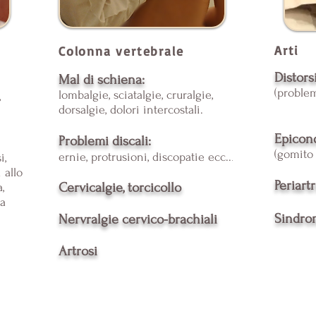
Arti
Colonna vertebrale
Distors
Mal di schiena:
(problem
lombalgie, sciatalgie, cruralgie,
,
dorsalgie, dolori intercostali.
Epicond
Problemi discali:
(gomito 
ernie, protrusioni, discopatie ecc..
.
i,
 allo
Periart
Cervicalgie, torcicollo
,
ma
Sindro
Nervralgie cervico-brachiali
Artrosi