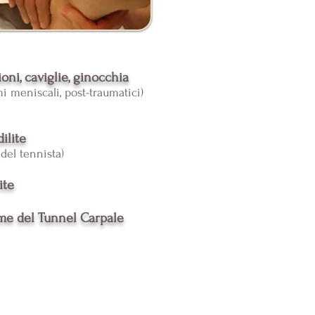
ioni, caviglie, ginocchia
i meniscali, post-traumatici)
ilite
del tennista)
rite
me del Tunnel Carpale