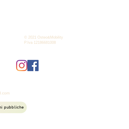
© 2021 Osteo&Mobility
P.Iva 12186681008
il.com
ni pubbliche